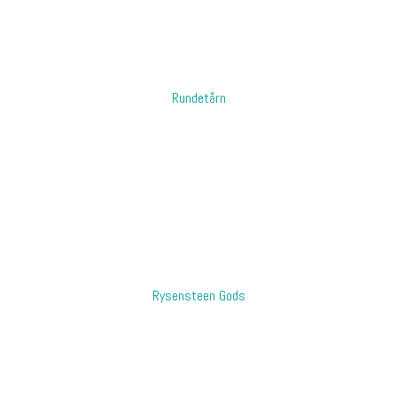
​Rundetårn
​Rysensteen Gods