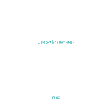
Elevatortårn i Humlebæk​
BLOX