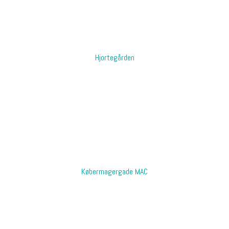
​Hjortegården
​Købermagergade MAC