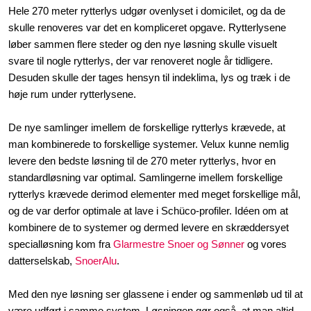
Hele 270 meter rytterlys udgør ovenlyset i domicilet, og da de
skulle renoveres var det en kompliceret opgave. Rytterlysene
løber sammen flere steder og den nye løsning skulle visuelt
svare til nogle rytterlys, der var renoveret nogle år tidligere.
Desuden skulle der tages hensyn til indeklima, lys og træk i de
høje rum under rytterlysene.
De nye samlinger imellem de forskellige rytterlys krævede, at
man kombinerede to forskellige systemer. Velux kunne nemlig
levere den bedste løsning til de 270 meter rytterlys, hvor en
standardløsning var optimal. Samlingerne imellem forskellige
rytterlys krævede derimod elementer med meget forskellige mål,
og de var derfor optimale at lave i Schüco-profiler. Idéen om at
kombinere de to systemer og dermed levere en skræddersyet
specialløsning kom fra
Glarmestre Snoer og Sønner
og vores
datterselskab,
SnoerAlu
.
Med den nye løsning ser glassene i ender og sammenløb ud til at
være udført i samme system. Løsningen gør også, at man altid