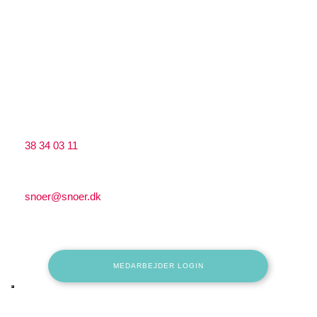
Lærkevej 13, ​2400 København NV​
​​CVR: 39555204
Kontakt
Ring til os på:
38 34 03 11
Send os en mail på:
snoer@snoer.dk
MEDARBEJDER LOGIN