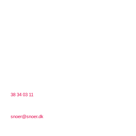
Lærkevej 17, 2400 København NV​
​CVR: 33255578
Snoer Træ ApS
Lærkevej 13, ​2400 København NV​
​​CVR: 39555204
Kontakt
Ring til os på:
38 34 03 11
Send os en mail på:
snoer@snoer.dk