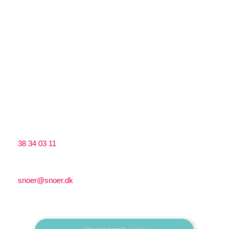
​CVR: 33255578
Snoer Træ ApS
Lærkevej 13, ​2400 København NV​
​​CVR: 39555204
Kontakt
Ring til os på:
38 34 03 11
Send os en mail på:
snoer@snoer.dk