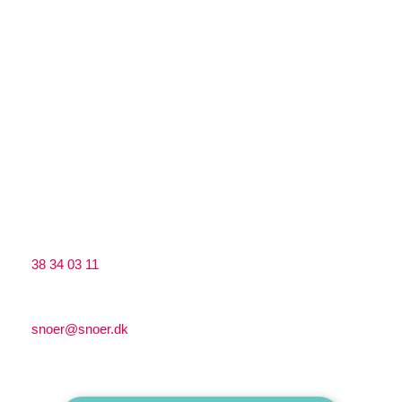
​CVR: 33255578
Snoer Træ ApS
Lærkevej 13, ​2400 København NV​
​​CVR: 39555204
Kontakt
Ring til os på:
38 34 03 11
Send os en mail på:
snoer@snoer.dk