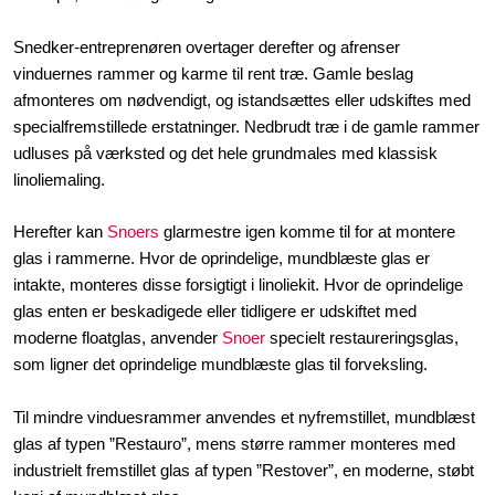
Snedker-entreprenøren overtager derefter og afrenser
vinduernes rammer og karme til rent træ. Gamle beslag
afmonteres om nødvendigt, og istandsættes eller udskiftes med
specialfremstillede erstatninger. Nedbrudt træ i de gamle rammer
udluses på værksted og det hele grundmales med klassisk
linoliemaling.
​Herefter kan
Snoers
glarmestre igen komme til for at montere
glas i rammerne. Hvor de oprindelige, mundblæste glas er
intakte, monteres disse forsigtigt i linoliekit. Hvor de oprindelige
glas enten er beskadigede eller tidligere er udskiftet med
moderne floatglas, anvender
Snoer
specielt restaureringsglas,
som ligner det oprindelige mundblæste glas til forveksling.
Til mindre vinduesrammer anvendes et nyfremstillet, mundblæst
glas af typen ”Restauro”, mens større rammer monteres med
industrielt fremstillet glas af typen ”Restover”, en moderne, støbt