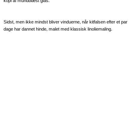
kopi af mundblæst glas.
Sidst, men ikke mindst bliver vinduerne, når kitfalsen efter et par
dage har dannet hinde, malet med klassisk linoliemaling.​
Vores telefon er åben:
Mandag - torsdag: 07:30 -16:00
Fredag: 07:30- 15:30
Lørdag - søndag: Lukket
​Adresser
Glarmestre Snoer og Sønner A/S